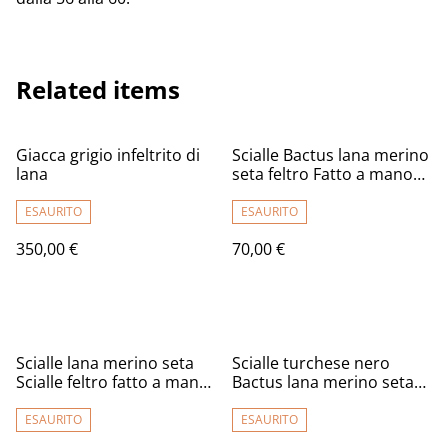
Related items
Giacca grigio infeltrito di
Scialle Bactus lana merino
lana
seta feltro Fatto a mano
scialle infeltrimento fiori
Sciarpa Borgogna donna
ESAURITO
ESAURITO
Scialle Regalo unico
350,00 €
70,00 €
Scialle lana merino seta
Scialle turchese nero
Scialle feltro fatto a mano
Bactus lana merino seta
scialle caldo bactus
feltro Fatto a mano
infeltrimento blu donna
Sciarpa infeltrito
ESAURITO
ESAURITO
Regalo unico per donne
infeltrimento fiori donna