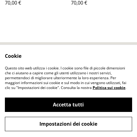
70,00 €
70,00 €
grunge boho style
Scialle Regalo unico
ragazze
Cookie
Contact Us
Legal Terms
Privacy Policy
Cookie Policy
Questo sito web utilizza i cookie. I cookie sono file di piccole dimensioni
che ci aiutano a capire come gli utenti utilizzano i nostri servizi,
permettendoci di migliorare ulteriormente la loro esperienza. Per
maggiori informazioni sui cookie e sul modo in cui vengono utilizzati, fai
clic su "Impostazioni dei cookie". Consulta la nostra
Politica sui cookie
.
Accetta tutti
ELENA FELT Fatto a mano Vestiti senza
©
2026
cuciture tecnica dell'infeltrimento
Impostazioni dei cookie
powered by