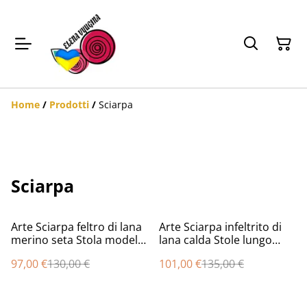
Home
/
Prodotti
/
Sciarpa
Sciarpa
%
%
Arte Sciarpa feltro di lana
Arte Sciarpa infeltrito di
merino seta Stola modello
lana calda Stole lungo
astratto giallo blu
inverno
97,00 €
130,00 €
101,00 €
135,00 €
infeltrimento fatto a mano
Sciarpa caldo regalo unico
per le donne