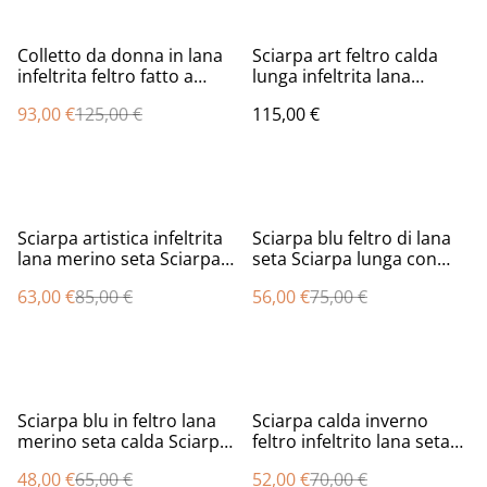
%
Colletto da donna in lana
Sciarpa art feltro calda
infeltrita feltro fatto a
lunga infeltrita lana
mano OOAK Collare rosso
merino seta perline nero
93,00 €
125,00 €
115,00 €
caldo e morbido
stola fatto a mano
infeltrimento blu fiori
regalo unico per le donne
%
%
Sciarpa artistica infeltrita
Sciarpa blu feltro di lana
lana merino seta Sciarpa
seta Sciarpa lunga con
donna lunga calda
tulipani fiori borgogna
63,00 €
85,00 €
56,00 €
75,00 €
lavanda fiori viola feltro
infeltrita fatta a mano
fatto a mano regalo unico
regali unici per donne stile
per le donne
boho
%
%
Sciarpa blu in feltro lana
Sciarpa calda inverno
merino seta calda Sciarpa
feltro infeltrito lana seta
lunga donna infeltrita
Fatto a mano Sciarpa viola
48,00 €
65,00 €
52,00 €
70,00 €
realizzata a mano
lavanda Regalo unico per