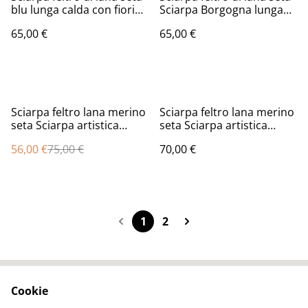
blu lunga calda con fiori
Sciarpa Borgogna lunga
tulipani arancia
calda con fiori tulipani
65,00 €
65,00 €
infeltrimento fatta a mano
infeltrimento fatta a mano
%
Sciarpa feltro lana merino
Sciarpa feltro lana merino
seta Sciarpa artistica
seta Sciarpa artistica
caldo lunga blu
Caldo lunga marrone
56,00 €
75,00 €
70,00 €
Infeltrimento fatto a mano
Infeltrimento fatto a mano
1
2
Cookie
Contact Us
Legal Terms