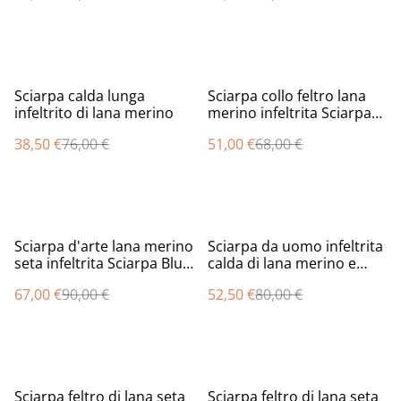
lei
%
%
Sciarpa calda lunga
Sciarpa collo feltro lana
infeltrito di lana merino
merino infeltrita Sciarpa
fatta a mano Sciarpa
38,50 €
76,00 €
51,00 €
68,00 €
orange Regali unici per lei
Sciarpa donna fiore
sciarpa
%
%
Sciarpa d'arte lana merino
Sciarpa da uomo infeltrita
seta infeltrita Sciarpa Blu
calda di lana merino e
turchese feltro fatto a
seta
67,00 €
90,00 €
52,50 €
80,00 €
mano Stola per donna
ragazza
Sciarpa feltro di lana seta
Sciarpa feltro di lana seta