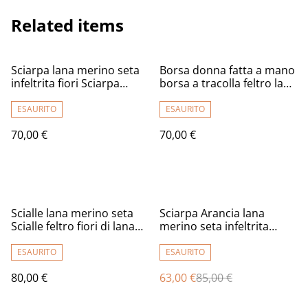
Related items
Sciarpa lana merino seta
Borsa donna fatta a mano
infeltrita fiori Sciarpa
borsa a tracolla feltro lana
realizzata a mano lilla
merino bianco ecologica
lunga Calda donna fatto a
ESAURITO
ESAURITO
mano regali unici donne
70,00 €
70,00 €
regalo ragazza
%
Scialle lana merino seta
Sciarpa Arancia lana
Scialle feltro fiori di lana
merino seta infeltrita
fatto a mano bactus
Sciarpa lunga calda donna
infeltrimento warm blue
fatto a mano regali unici
ESAURITO
ESAURITO
donna Regalo unico per le
per le donne Stile boho
80,00 €
63,00 €
85,00 €
donne
chic