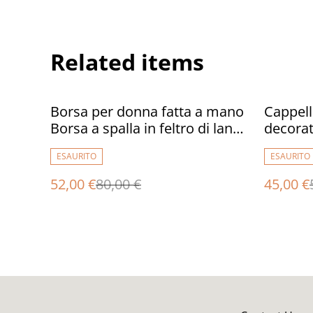
Related items
%
%
Borsa per donna fatta a mano
Cappello
Borsa a spalla in feltro di lana
decorat
Borsa marrone blu regalo
ESAURITO
ESAURITO
unica per le donne
52,00 €
80,00 €
45,00 €