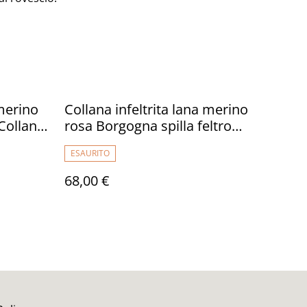
 merino
Collana infeltrita lana merino
 Collana
rosa Borgogna spilla feltro
ci
Collana fatto a mano regali
ESAURITO
unici collana boho
68,00 €