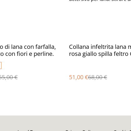
%
 di lana con farfalla,
Collana infeltrita lana
o con fiori e perline.
rosa giallo spilla feltro
fatto a mano regali uni
collana boho
55,00 €
51,00 €
68,00 €