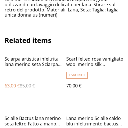
utilizzando un lavaggio delicato per lana. Stirare sul
retro del prodotto. Materiali: Lana, Seta; Taglia: taglia
unica donna us (numeri).
Related items
%
Sciarpa artistica infeltrita
Scarf felted rosa vanigliato
lana merino seta Sciarpa
wool merino silk
donna lunga calda
Handmade shawl felting
lavanda fiori viola feltro
flowers scarf for women
ESAURITO
fatto a mano regalo unico
Unique gift for girls.
63,00 €
85,00 €
70,00 €
per le donne
%
Scialle Bactus lana merino
Lana merino Scialle caldo
seta feltro Fatto a mano
blu infeltrimento bactus