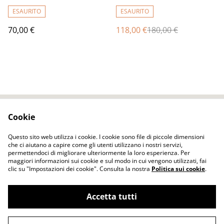
scialle Caldo infeltrimento
inverno Fatto a mano
fiori tulipani Sciarpa rosso
Scialle donna Regalo
ESAURITO
ESAURITO
donna Scialle Regalo
unico
70,00 €
118,00 €
180,00 €
unico
Cookie
Contact Us
Legal Terms
Privacy Policy
Cookie Policy
Questo sito web utilizza i cookie. I cookie sono file di piccole dimensioni
che ci aiutano a capire come gli utenti utilizzano i nostri servizi,
permettendoci di migliorare ulteriormente la loro esperienza. Per
maggiori informazioni sui cookie e sul modo in cui vengono utilizzati, fai
clic su "Impostazioni dei cookie". Consulta la nostra
Politica sui cookie
.
Accetta tutti
ELENA FELT Fatto a mano Vestiti senza
©
2026
cuciture tecnica dell'infeltrimento