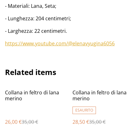
- Materiali: Lana, Seta;
- Lunghezza: 204 centimetri;
- Larghezza: 22 centimetri.
https://www.youtube.com/@elenavyugina6056
Related items
%
%
Collana in feltro di lana
Collana in feltro di lana
merino
merino
ESAURITO
26,00 €
35,00 €
28,50 €
35,00 €