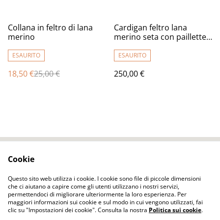
%
Collana in feltro di lana
Cardigan feltro lana
merino
merino seta con paillettes
morbido giacca
infeltrimento giacca boho
ESAURITO
ESAURITO
bordeaux fatta a mano
18,50 €
25,00 €
250,00 €
calda per donna
Cookie
Contact Us
Legal Terms
Privacy Policy
Cookie Policy
Questo sito web utilizza i cookie. I cookie sono file di piccole dimensioni
che ci aiutano a capire come gli utenti utilizzano i nostri servizi,
permettendoci di migliorare ulteriormente la loro esperienza. Per
maggiori informazioni sui cookie e sul modo in cui vengono utilizzati, fai
clic su "Impostazioni dei cookie". Consulta la nostra
Politica sui cookie
.