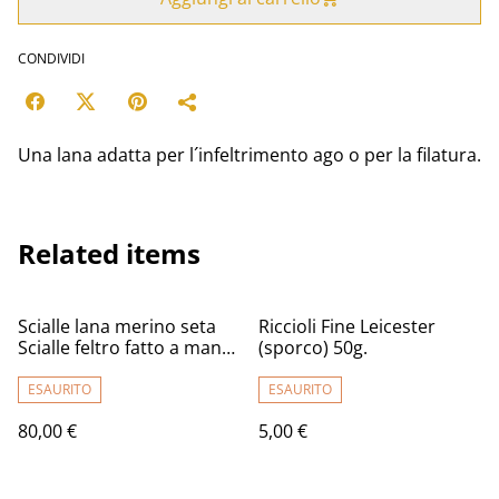
CONDIVIDI
Una lana adatta per l´infeltrimento ago o per la filatura.
Related items
Scialle lana merino seta
Riccioli Fine Leicester
Scialle feltro fatto a mano
(sporco) 50g.
Scialle per le donne caldo
infeltrimento giallo
ESAURITO
ESAURITO
marrone Regalo unico per
80,00 €
5,00 €
le donne