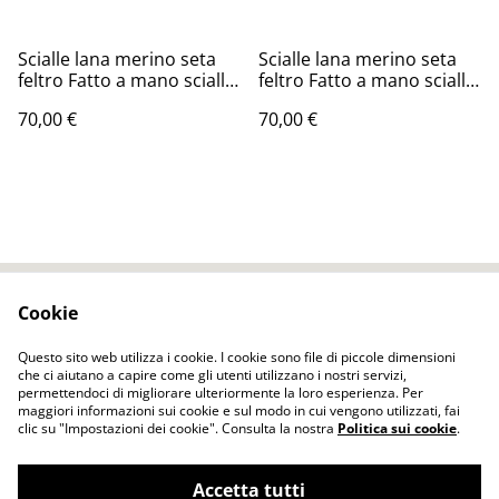
Scialle lana merino seta
Scialle lana merino seta
feltro Fatto a mano scialle
feltro Fatto a mano scialle
Caldo infeltrimento fiori
Caldo infeltrimento fiori
70,00 €
70,00 €
rosa
tulipani arancia
Cookie
Contact Us
Legal Terms
Privacy Policy
Cookie Policy
Questo sito web utilizza i cookie. I cookie sono file di piccole dimensioni
che ci aiutano a capire come gli utenti utilizzano i nostri servizi,
permettendoci di migliorare ulteriormente la loro esperienza. Per
maggiori informazioni sui cookie e sul modo in cui vengono utilizzati, fai
clic su "Impostazioni dei cookie". Consulta la nostra
Politica sui cookie
.
Accetta tutti