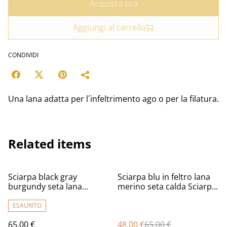
Acquista ora
Aggiungi al carrello
CONDIVIDI
Una lana adatta per l´infeltrimento ago o per la filatura.
Related items
%
Sciarpa black gray
Sciarpa blu in feltro lana
burgundy seta lana
merino seta calda Sciarpa
infeltrita Sciarpa lunga
lunga donna infeltrita
calda Sciarpa fatto a
realizzata a mano
ESAURITO
mano regali unici per le
65,00 €
48,00 €
65,00 €
donne