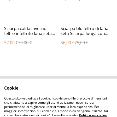
%
%
Sciarpa calda inverno
Sciarpa blu feltro di lana
feltro infeltrito lana seta
seta Sciarpa lunga con
Fatto a mano Sciarpa viola
tulipani fiori borgogna
52,00 €
70,00 €
56,00 €
75,00 €
lavanda Regalo unico per
infeltrita fatta a mano
lei
regali unici per donne stile
boho
Cookie
Contact Us
Legal Terms
Privacy Policy
Cookie Policy
Questo sito web utilizza i cookie. I cookie sono file di piccole dimensioni
che ci aiutano a capire come gli utenti utilizzano i nostri servizi,
permettendoci di migliorare ulteriormente la loro esperienza. Per
maggiori informazioni sui cookie e sul modo in cui vengono utilizzati, fai
clic su "Impostazioni dei cookie". Consulta la nostra
Politica sui cookie
.