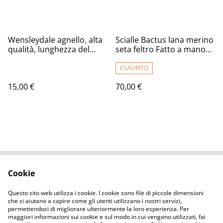
Wensleydale agnello, alta
Scialle Bactus lana merino
qualità, lunghezza del
seta feltro Fatto a mano
ricciolo 20-25 cm. (bianco,
scialle infeltrimento fiori
lavato, sbiancato) 50g.
tulipani Sciarpa rosa
ESAURITO
donna Scialle Regalo
15,00 €
70,00 €
unico
Cookie
Contact Us
Legal Terms
Privacy Policy
Cookie Policy
Questo sito web utilizza i cookie. I cookie sono file di piccole dimensioni
che ci aiutano a capire come gli utenti utilizzano i nostri servizi,
permettendoci di migliorare ulteriormente la loro esperienza. Per
maggiori informazioni sui cookie e sul modo in cui vengono utilizzati, fai