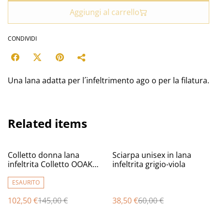
Aggiungi al carrello
CONDIVIDI
Una lana adatta per l´infeltrimento ago o per la filatura.
Related items
%
%
Colletto donna lana
Sciarpa unisex in lana
infeltrita Colletto OOAK
infeltrita grigio-viola
feltro fatto a mano caldo
morbido Pelliccia
ESAURITO
ecologica
102,50 €
145,00 €
38,50 €
60,00 €