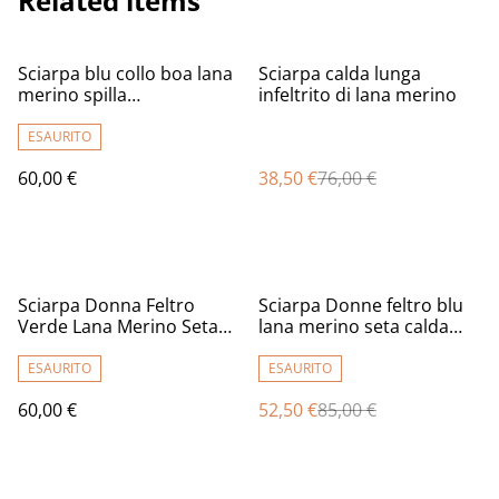
Related items
%
Sciarpa blu collo boa lana
Sciarpa calda lunga
merino spilla
infeltrito di lana merino
Infeltrimento fatto a mano
Sciarpa ragazza donna
ESAURITO
feltro Regali unici Regali
60,00 €
38,50 €
76,00 €
per lei
%
Sciarpa Donna Feltro
Sciarpa Donne feltro blu
Verde Lana Merino Seta
lana merino seta calda
Sciarpa Con Paillettes
Sciarpa lungo paillettes
infeltrita fatto a mano
regalo per donna infeltrita
ESAURITO
ESAURITO
fatta a mano
60,00 €
52,50 €
85,00 €