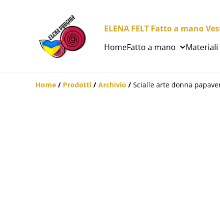
ELENA FELT Fatto a mano Vesti
Home
Fatto a mano
Materiali
Home
/
Prodotti
/
Archivio
/
Scialle arte donna papaver