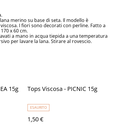
a.
n lana merino su base di seta. Il modello è
 viscosa. I fiori sono decorati con perline. Fatto a
 170 x 60 cm.
 lavati a mano in acqua tiepida a una temperatura
sivo per lavare la lana. Stirare al rovescio.
DEA 15g
Tops Viscosa - PICNIC 15g
ESAURITO
1,50 €