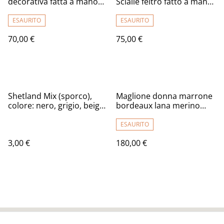
decorativa fatta a mano
Scialle feltro fatto a mano
OOAK Infeltrimento di
scialle caldo bactus
lana in stile ecologico
infeltrimento blu brown
ESAURITO
ESAURITO
Regalo per la casa Federa
donna Regalo unico per le
70,00 €
75,00 €
per cuscini decorativi
donne
Shetland Mix (sporco),
Maglione donna marrone
colore: nero, grigio, beige
bordeaux lana merino
50g.
seta feltro Pullover fatto a
mano Infeltrimento regali
ESAURITO
unici per le donne
3,00 €
180,00 €
maglione caldo morbido