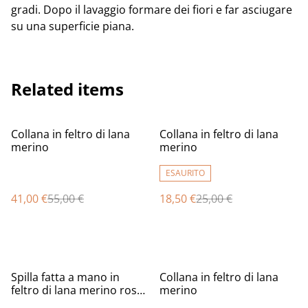
gradi. Dopo il lavaggio formare dei fiori e far asciugare
su una superficie piana.
Related items
%
%
Collana in feltro di lana
Collana in feltro di lana
merino
merino
ESAURITO
41,00 €
55,00 €
18,50 €
25,00 €
%
Spilla fatta a mano in
Collana in feltro di lana
feltro di lana merino rosa
merino
giallo regalo unico