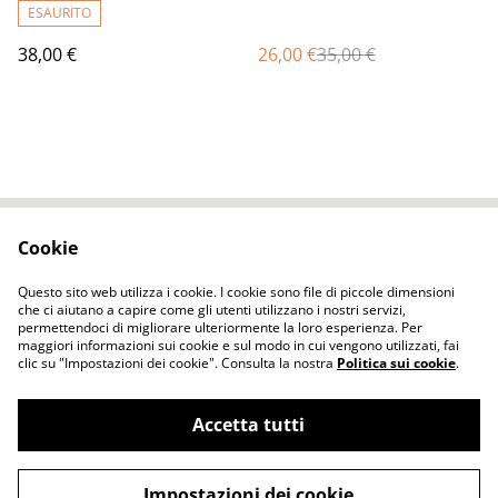
ESAURITO
38,00 €
26,00 €
35,00 €
Cookie
Contact Us
Legal Terms
Privacy Policy
Cookie Policy
Questo sito web utilizza i cookie. I cookie sono file di piccole dimensioni
che ci aiutano a capire come gli utenti utilizzano i nostri servizi,
permettendoci di migliorare ulteriormente la loro esperienza. Per
maggiori informazioni sui cookie e sul modo in cui vengono utilizzati, fai
clic su "Impostazioni dei cookie". Consulta la nostra
Politica sui cookie
.
Accetta tutti
ELENA FELT Fatto a mano Vestiti senza
©
2026
cuciture tecnica dell'infeltrimento
Impostazioni dei cookie