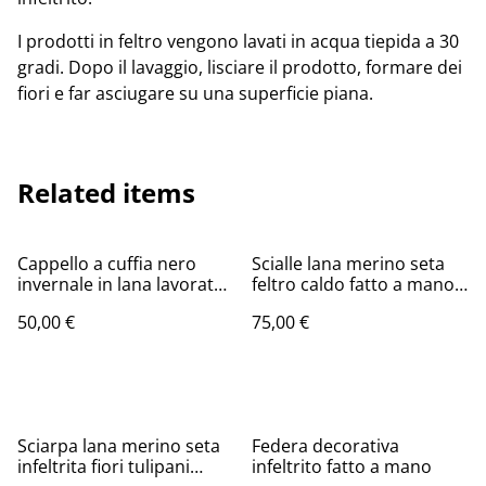
I prodotti in feltro vengono lavati in acqua tiepida a 30
gradi. Dopo il lavaggio, lisciare il prodotto, formare dei
fiori e far asciugare su una superficie piana.
Related items
Cappello a cuffia nero
Scialle lana merino seta
invernale in lana lavorato
feltro caldo fatto a mano
a maglia con paillettes
infeltrito blu
50,00 €
75,00 €
fatto a mano
%
Sciarpa lana merino seta
Federa decorativa
infeltrita fiori tulipani
infeltrito fatto a mano