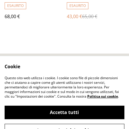
Sciarpa colore nero viola
lunga calda donna fatto a
ESAURITO
ESAURITO
mano regali unici per le
68,00 €
43,00 €
65,00 €
donne
Cookie
Contact Us
Legal Terms
Privacy Policy
Cookie Policy
Questo sito web utilizza i cookie. I cookie sono file di piccole dimensioni
che ci aiutano a capire come gli utenti utilizzano i nostri servizi,
permettendoci di migliorare ulteriormente la loro esperienza. Per
maggiori informazioni sui cookie e sul modo in cui vengono utilizzati, fai
clic su "Impostazioni dei cookie". Consulta la nostra
Politica sui cookie
.
Accetta tutti
ELENA FELT Fatto a mano Vestiti senza
©
2026
cuciture tecnica dell'infeltrimento