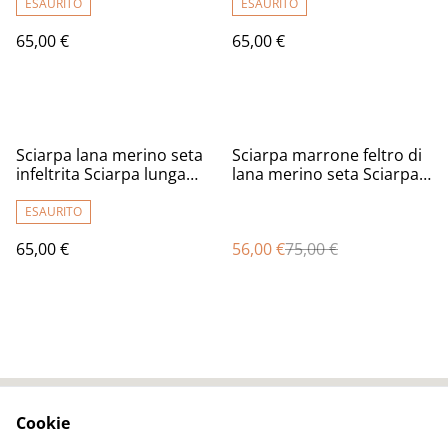
lunga donna regali unici
lunga con paillettes donna
ESAURITO
ESAURITO
donne regalo ragazza
fatto a mano regali unici
65,00 €
65,00 €
Sciarpa bohémien
donne
%
Sciarpa lana merino seta
Sciarpa marrone feltro di
infeltrita Sciarpa lunga
lana merino seta Sciarpa
calda verde donna fatto a
lunga con tulipani fiori blu
mano regali unici per le
infeltrita fatta a mano
ESAURITO
donne Stile boho
regali unici per donne stile
65,00 €
56,00 €
75,00 €
boho
Cookie
Contact Us
Legal Terms