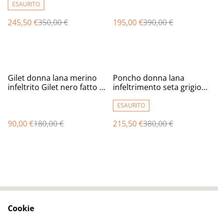
boho bordeaux lavanda
ESAURITO
Giacca calda per donna
245,50 €
350,00 €
195,00 €
390,00 €
OOAK
%
%
Gilet donna lana merino
Poncho donna lana
infeltrito Gilet nero fatto a
infeltrimento seta grigio
mano Gilet caldo
infeltrito fatto a mano
regalo unico per le donne
ESAURITO
90,00 €
180,00 €
215,50 €
380,00 €
Cookie
Contact Us
Legal Terms