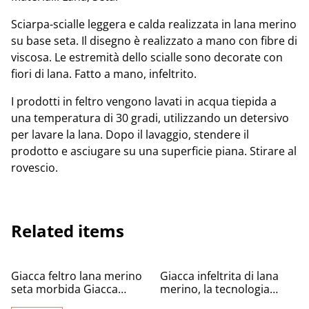
Sciarpa-scialle leggera e calda realizzata in lana merino
su base seta. Il disegno è realizzato a mano con fibre di
viscosa. Le estremità dello scialle sono decorate con
fiori di lana. Fatto a mano, infeltrito.
I prodotti in feltro vengono lavati in acqua tiepida a
una temperatura di 30 gradi, utilizzando un detersivo
per lavare la lana. Dopo il lavaggio, stendere il
prodotto e asciugare su una superficie piana. Stirare al
rovescio.
Related items
%
%
Giacca feltro lana merino
Giacca infeltrita di lana
seta morbida Giacca
merino, la tecnologia
infeltrimento fatta a mano
dell'autore.