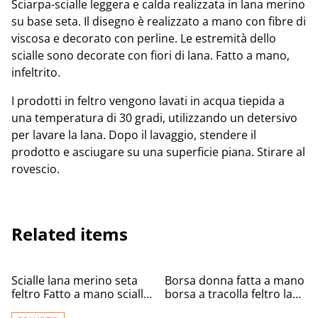
Sciarpa-scialle leggera e calda realizzata in lana merino
su base seta. Il disegno è realizzato a mano con fibre di
viscosa e decorato con perline. Le estremità dello
scialle sono decorate con fiori di lana. Fatto a mano,
infeltrito.
I prodotti in feltro vengono lavati in acqua tiepida a
una temperatura di 30 gradi, utilizzando un detersivo
per lavare la lana. Dopo il lavaggio, stendere il
prodotto e asciugare su una superficie piana. Stirare al
rovescio.
Related items
%
Scialle lana merino seta
Borsa donna fatta a mano
feltro Fatto a mano scialle
borsa a tracolla feltro lana
Caldo infeltrimento fiori
merino grigio regalo per