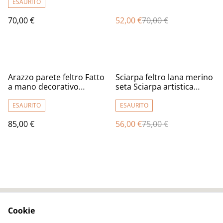
tulipani Sciarpa rosso
donna borsa unica per
ESAURITO
donna Scialle Regalo
ragazza Borsa ecologica
70,00 €
52,00 €
70,00 €
unico
%
Arazzo parete feltro Fatto
Sciarpa feltro lana merino
a mano decorativo
seta Sciarpa artistica
isolamento acustico
Caldo lunga oro marrone
pannello grigio lana
Infeltrimento fatto a mano
ESAURITO
ESAURITO
infeltrimento
85,00 €
56,00 €
75,00 €
arredamento cotone
Riduzione del rumore
Cookie
Contact Us
Legal Terms