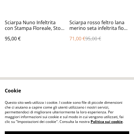
%
Sciarpa Nuno Infeltrita
Sciarpa rosso feltro lana
con Stampa Floreale, Stola
merino seta infeltrita fiori
in Lana Merino e Seta
tulipani Sciarpa lunga
95,00 €
71,00 €
95,00 €
Fatta a Mano, Accessorio
calda donna fatto a mano
Boho Unico, Regalo
regali unici per le donne
Artistico Donna
Cookie
Contact Us
Legal Terms
Privacy Policy
Cookie Policy
Questo sito web utilizza i cookie. I cookie sono file di piccole dimensioni
che ci aiutano a capire come gli utenti utilizzano i nostri servizi,
permettendoci di migliorare ulteriormente la loro esperienza. Per
maggiori informazioni sui cookie e sul modo in cui vengono utilizzati, fai
clic su "Impostazioni dei cookie". Consulta la nostra
Politica sui cookie
.