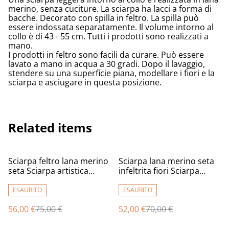
merino, senza cuciture. La sciarpa ha lacci a forma di
bacche. Decorato con spilla in feltro. La spilla può
essere indossata separatamente. Il volume intorno al
collo è di 43 - 55 cm. Tutti i prodotti sono realizzati a
mano.
I prodotti in feltro sono facili da curare. Può essere
lavato a mano in acqua a 30 gradi. Dopo il lavaggio,
stendere su una superficie piana, modellare i fiori e la
sciarpa e asciugare in questa posizione.
Related items
%
%
Sciarpa feltro lana merino
Sciarpa lana merino seta
seta Sciarpa artistica
infeltrita fiori Sciarpa
Caldo lunga oro marrone
Caldo Fatto a mano viola
Infeltrimento fatto a mano
lunga donna regali unici
ESAURITO
ESAURITO
donne regalo ragazza
56,00 €
75,00 €
52,00 €
70,00 €
Sciarpa bohémien