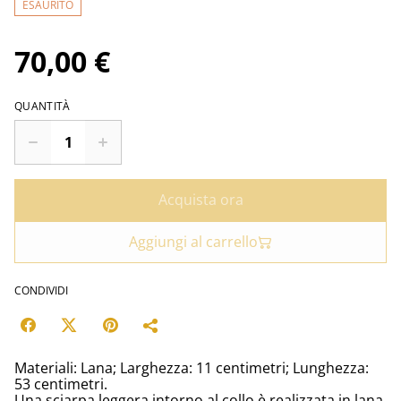
ESAURITO
70,00 €
QUANTITÀ
Acquista ora
Aggiungi al carrello
CONDIVIDI
Materiali: Lana; Larghezza: 11 centimetri; Lunghezza:
53 centimetri.
Una sciarpa leggera intorno al collo è realizzata in lana