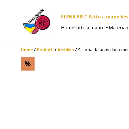
ELENA FELT Fatto a mano Vesti
Home
Fatto a mano
Materiali
Home
/
Prodotti
/
Archivio
/
Sciarpa da uomo lana merin
%