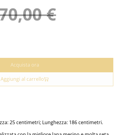
70,00 €
Acquista ora
Aggiungi al carrello
ezza: 25 centimetri; Lunghezza: 186 centimetri.
lizzata con la migliore lana merino e molta seta.