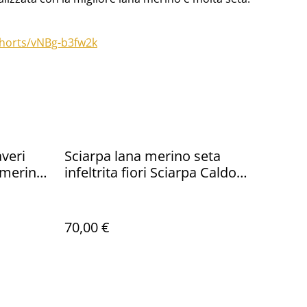
horts/vNBg-b3fw2k
averi
Sciarpa lana merino seta
a merino
infeltrita fiori Sciarpa Caldo
nto
Fatto a mano viola lunga
ldo
Sciarpa bohémien
ico
70,00 €