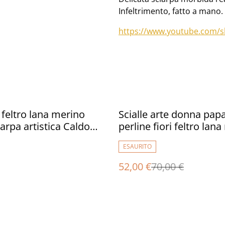
Infeltrimento, fatto a mano.
https://www.youtube.com/s
%
 feltro lana merino
Scialle arte donna pap
iarpa artistica Caldo
perline fiori feltro lan
arrone Infeltrimento
seta viscosa infeltrime
ESAURITO
 mano
Scialle fatto a mano ca
rosso verde Regalo un
52,00 €
70,00 €