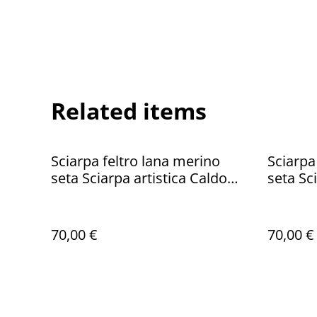
Related items
Sciarpa feltro lana merino
Sciarpa
seta Sciarpa artistica Caldo
seta Sc
lunga verde Infeltrimento
lunga m
fatto a mano
fatto a
70,00 €
70,00 €