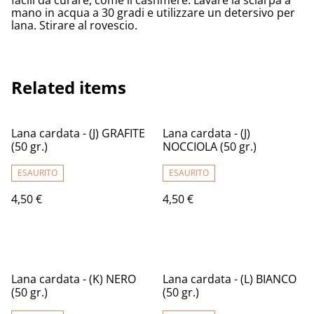
facili da curare, come il cashmere. Lavare la sciarpa a
mano in acqua a 30 gradi e utilizzare un detersivo per
lana. Stirare al rovescio.
Related items
Lana cardata - (J) GRAFITE
Lana cardata - (J)
(50 gr.)
NOCCIOLA (50 gr.)
ESAURITO
ESAURITO
4,50 €
4,50 €
Lana cardata - (K) NERO
Lana cardata - (L) BIANCO
(50 gr.)
(50 gr.)