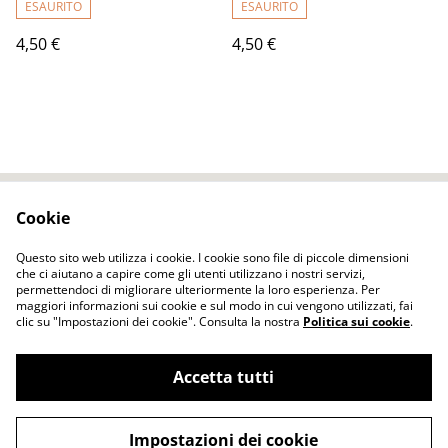
ESAURITO
ESAURITO
4,50 €
4,50 €
Cookie
Contact Us
Legal Terms
Privacy Policy
Cookie Policy
Questo sito web utilizza i cookie. I cookie sono file di piccole dimensioni
che ci aiutano a capire come gli utenti utilizzano i nostri servizi,
permettendoci di migliorare ulteriormente la loro esperienza. Per
maggiori informazioni sui cookie e sul modo in cui vengono utilizzati, fai
clic su "Impostazioni dei cookie". Consulta la nostra
Politica sui cookie
.
Accetta tutti
ELENA FELT Fatto a mano Vestiti senza
©
2026
cuciture tecnica dell'infeltrimento
Impostazioni dei cookie