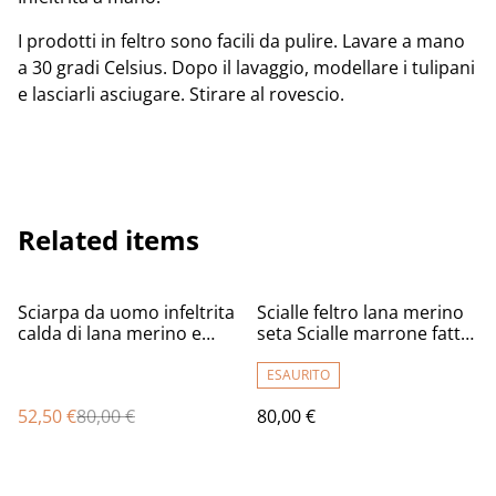
I prodotti in feltro sono facili da pulire. Lavare a mano
a 30 gradi Celsius. Dopo il lavaggio, modellare i tulipani
e lasciarli asciugare. Stirare al rovescio.
Related items
%
Sciarpa da uomo infeltrita
Scialle feltro lana merino
calda di lana merino e
seta Scialle marrone fatto
seta
a mano fiori marroni
Infeltrimento per donna
ESAURITO
52,50 €
80,00 €
80,00 €