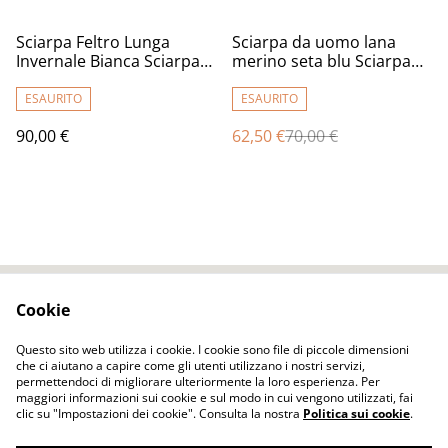
%
Sciarpa Feltro Lunga
Sciarpa da uomo lana
Invernale Bianca Sciarpa
merino seta blu Sciarpa
Lana Infeltrita Fatta A
feltro calda infeltrimento
Mano Calda Sciarpa
fatto a mano Regalo unico
ESAURITO
ESAURITO
Grunge Sciarpa Donna
per lui
90,00 €
62,50 €
70,00 €
Regali per Lei Regalo
Unico
Cookie
Contact Us
Legal Terms
Privacy Policy
Cookie Policy
Questo sito web utilizza i cookie. I cookie sono file di piccole dimensioni
che ci aiutano a capire come gli utenti utilizzano i nostri servizi,
permettendoci di migliorare ulteriormente la loro esperienza. Per
maggiori informazioni sui cookie e sul modo in cui vengono utilizzati, fai
clic su "Impostazioni dei cookie". Consulta la nostra
Politica sui cookie
.