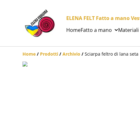
ELENA FELT Fatto a mano Vesti
Home
Fatto a mano
Materiali
Home
/
Prodotti
/
Archivio
/
Sciarpa feltro di lana seta