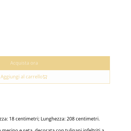
Acquista ora
Aggiungi al carrello
ezza: 18 centimetri; Lunghezza: 208 centimetri.
a merino e seta, decorata con tulipani infeltriti a