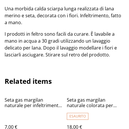
Una morbida calda sciarpa lunga realizzata di lana
merino e seta, decorata con i fiori. Infeltrimento, fatto
a mano.
I prodotti in feltro sono facili da curare. È lavabile a
mano in acqua a 30 gradi utilizzando un lavaggio
delicato per lana. Dopo il lavaggio modellare i fiori e
lasciarli asciugare. Stirare sul retro del prodotto.
Related items
Seta gas margilan
Seta gas margilan
naturale per infeltrimento
naturale colorata per
e artigianato
infeltrimento e artigianato
2m. (Solo su ordinazione,
ESAURITO
scrivere)
7,00 €
18,00 €