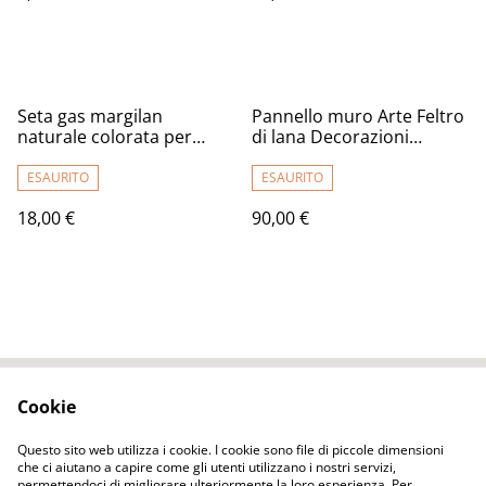
Seta gas margilan
Pannello muro Arte Feltro
naturale colorata per
di lana Decorazioni
infeltrimento e artigianato
tessuto decorativa arte
2m. (Solo su ordinazione,
murale in tessuto ( Su
ESAURITO
ESAURITO
scrivere)
ordinazione )
18,00 €
90,00 €
Cookie
Contact Us
Legal Terms
Privacy Policy
Cookie Policy
Questo sito web utilizza i cookie. I cookie sono file di piccole dimensioni
che ci aiutano a capire come gli utenti utilizzano i nostri servizi,
permettendoci di migliorare ulteriormente la loro esperienza. Per