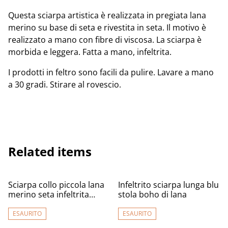
Questa sciarpa artistica è realizzata in pregiata lana
merino su base di seta e rivestita in seta. Il motivo è
realizzato a mano con fibre di viscosa. La sciarpa è
morbida e leggera. Fatta a mano, infeltrita.
I prodotti in feltro sono facili da pulire. Lavare a mano
a 30 gradi. Stirare al rovescio.
Related items
Sciarpa collo piccola lana
Infeltrito sciarpa lunga blu
merino seta infeltrita
stola boho di lana
Fatto a mano Sciarpa
marrone donna ragazza
ESAURITO
ESAURITO
calda croco fiori lavanda