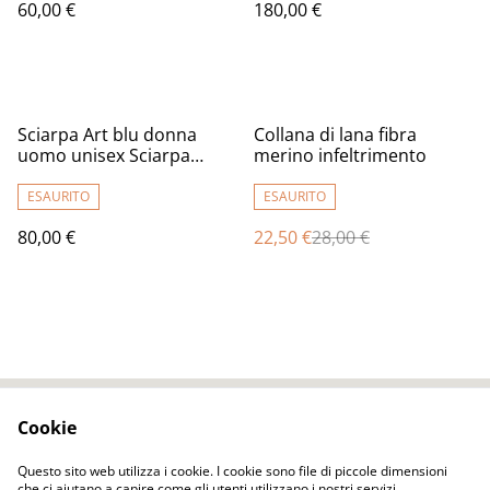
60,00 €
180,00 €
Regali unici per lei
%
Sciarpa Art blu donna
Collana di lana fibra
uomo unisex Sciarpa
merino infeltrimento
feltro lana merino fatta a
mano Sciarpa calda
ESAURITO
ESAURITO
morbida lunga regalo per
80,00 €
22,50 €
28,00 €
uomini donne
Cookie
Contact Us
Legal Terms
Privacy Policy
Cookie Policy
Questo sito web utilizza i cookie. I cookie sono file di piccole dimensioni
che ci aiutano a capire come gli utenti utilizzano i nostri servizi,