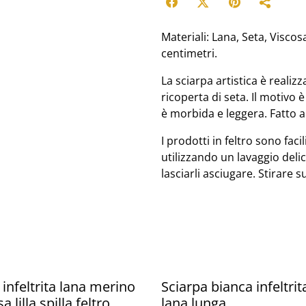
Materiali: Lana, Seta, Visco
centimetri.
La sciarpa artistica è realiz
ricoperta di seta. Il motivo 
è morbida e leggera. Fatto a 
I prodotti in feltro sono fac
utilizzando un lavaggio delic
lasciarli asciugare. Stirare s
%
 infeltrita lana merino
Sciarpa bianca infeltrit
a lilla spilla feltro
lana lunga