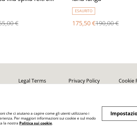
 fatto a mano regali
ESAURITO
65,00 €
175,50 €
190,00 €
Legal Terms
Privacy Policy
Cookie 
Impostazio
oni che ci aiutano a capire come gli utenti utilizzano i
perienza. Per maggiori informazioni sui cookie e sul modo
lta la nostra
Politica sui cookie
.
uciture tecnica dell'infeltrimento