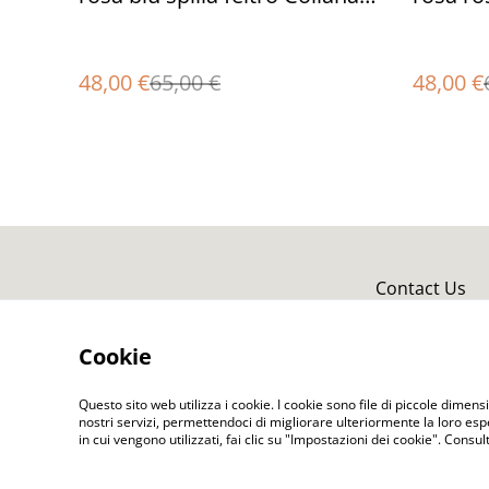
fatto a mano regali unici
Collana
unici
48,00 €
65,00 €
48,00 €
Contact Us
Cookie
Questo sito web utilizza i cookie. I cookie sono file di piccole dimensi
nostri servizi, permettendoci di migliorare ulteriormente la loro es
in cui vengono utilizzati, fai clic su "Impostazioni dei cookie". Consu
©
2026
ELENA FELT Fatto a mano Vestiti senza c