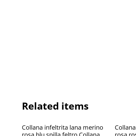
Related items
%
%
Collana infeltrita lana merino
Collana
rosa blu spilla feltro Collana
rosa ros