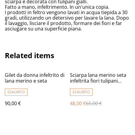
sciarpa è decorata con tulipani gialli.
Fatto a mano, infeltrimento. In un'unica copia.
I prodotti in feltro vengono lavati in acqua tiepida a 30
gradi, utilizzando un detersivo per lavare la lana. Dopo
il lavaggio, lisciare il prodotto, formare dei fiori e far
asciugare su una superficie piana.
Related items
%
Gilet da donna infeltrito di
Sciarpa lana merino seta
lana merino e seta
infeltrita fiori tulipani
Sciarpa rosa lunga con
paillettes donna fatto a
ESAURITO
ESAURITO
mano
90,00 €
48,00 €
65,00 €