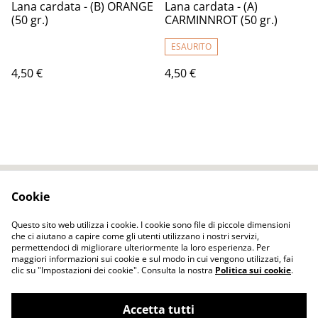
Lana cardata - (B) ORANGE
Lana cardata - (A)
(50 gr.)
CARMINNROT (50 gr.)
ESAURITO
4,50 €
4,50 €
Cookie
Contact Us
Legal Terms
Privacy Policy
Cookie Policy
Questo sito web utilizza i cookie. I cookie sono file di piccole dimensioni
che ci aiutano a capire come gli utenti utilizzano i nostri servizi,
permettendoci di migliorare ulteriormente la loro esperienza. Per
maggiori informazioni sui cookie e sul modo in cui vengono utilizzati, fai
clic su "Impostazioni dei cookie". Consulta la nostra
Politica sui cookie
.
Accetta tutti