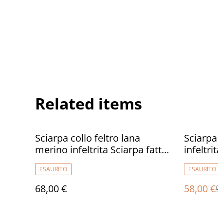
Related items
%
Sciarpa collo feltro lana
Sciarpa
merino infeltrita Sciarpa fatta
infeltri
a mano Sciarpa rosa corallo
feltro 
ESAURITO
ESAURITO
Regali unici per lei Sciarpa
sciarpa
donna fiore sciarpa
68,00 €
58,00 €