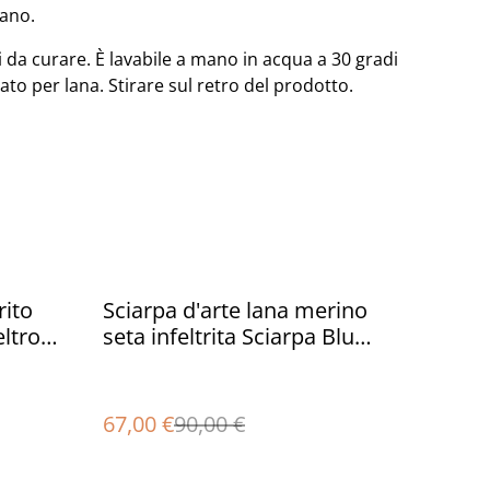
mano.
ili da curare. È lavabile a mano in acqua a 30 gradi
ato per lana. Stirare sul retro del prodotto.
%
rito
Sciarpa d'arte lana merino
ltro
seta infeltrita Sciarpa Blu
eriali
turchese feltro fatto a mano
Stola per donna ragazza
67,00 €
90,00 €