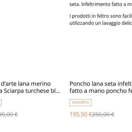
seta. Infeltrimento fatto a 
I prodotti in feltro sono fac
utilizzando un lavaggio delic
%
 d'arte lana merino
Poncho lana seta infelt
ta Sciarpa turchese blu
fatto a mano poncho fe
fatto a mano Donne
regalo unico per lei mat
ESAURITO
ecologici
90,00 €
195,50 €
250,00 €