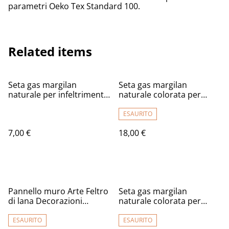
parametri Oeko Tex Standard 100.
Related items
Seta gas margilan
Seta gas margilan
naturale per infeltrimento
naturale colorata per
e artigianato
infeltrimento e artigianato
2m. (Solo su ordinazione,
ESAURITO
scrivere)
7,00 €
18,00 €
Pannello muro Arte Feltro
Seta gas margilan
di lana Decorazioni
naturale colorata per
tessuto decorativa arte
infeltrimento e artigianato
murale in tessuto ( Su
2m. (Solo su ordinazione,
ESAURITO
ESAURITO