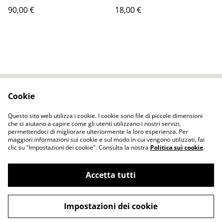
ordinazione )
scrivere)
90,00 €
18,00 €
Cookie
Contact Us
Legal Terms
Privacy Policy
Cookie Policy
Questo sito web utilizza i cookie. I cookie sono file di piccole dimensioni
che ci aiutano a capire come gli utenti utilizzano i nostri servizi,
permettendoci di migliorare ulteriormente la loro esperienza. Per
maggiori informazioni sui cookie e sul modo in cui vengono utilizzati, fai
clic su "Impostazioni dei cookie". Consulta la nostra
Politica sui cookie
.
Accetta tutti
ELENA FELT Fatto a mano Vestiti senza
©
2026
cuciture tecnica dell'infeltrimento
Impostazioni dei cookie
powered by