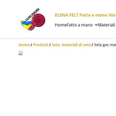
ELENA FELT Fatto a mano Vesti
Home
Fatto a mano
Materiali
Home
/
Prodotti
/
Seta, materiali di seta
/
Seta gas mar