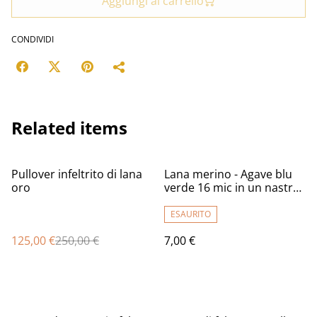
Aggiungi al carrello
CONDIVIDI
Related items
%
Pullover infeltrito di lana
Lana merino - Agave blu
oro
verde 16 mic in un nastro
(50 gr.)
ESAURITO
125,00 €
250,00 €
7,00 €