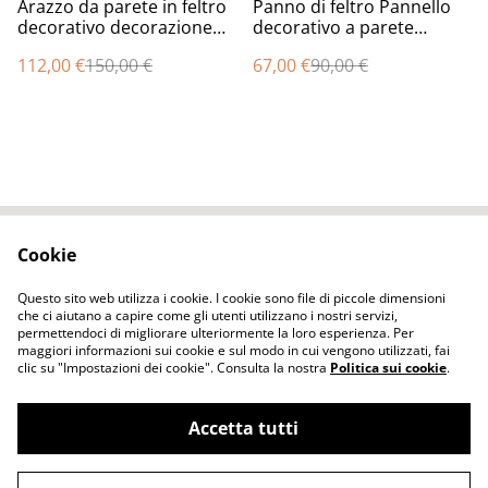
%
%
Arazzo da parete in feltro
Panno di feltro Pannello
decorativo decorazione
decorativo a parete
tessuto insonorizzata lana
infeltrito Lana da infeltrire
112,00 €
150,00 €
67,00 €
90,00 €
infeltrimento grigio Fatto
Fatto a mano Pannello blu
a mano con effetto
grigio Pannello di
riduzione rumore
riduzione del rumore
Cookie
Contact Us
Legal Terms
Privacy Policy
Cookie Policy
Questo sito web utilizza i cookie. I cookie sono file di piccole dimensioni
che ci aiutano a capire come gli utenti utilizzano i nostri servizi,
permettendoci di migliorare ulteriormente la loro esperienza. Per
maggiori informazioni sui cookie e sul modo in cui vengono utilizzati, fai
clic su "Impostazioni dei cookie". Consulta la nostra
Politica sui cookie
.
Accetta tutti
ELENA FELT Fatto a mano Vestiti senza
©
2026
cuciture tecnica dell'infeltrimento