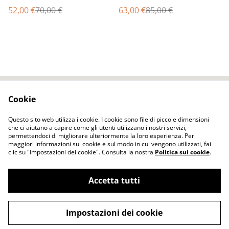
marrone lana merino seta
donna lunga calda
52,00 €
70,00 €
63,00 €
85,00 €
Sciarpa infeltrita Sciarpa
lavanda fiori viola feltro
fatta a mano Regalo unico
fatto a mano regalo unico
per lui
per le donne
Cookie
Contact Us
Legal Terms
Privacy Policy
Cookie Policy
Questo sito web utilizza i cookie. I cookie sono file di piccole dimensioni
che ci aiutano a capire come gli utenti utilizzano i nostri servizi,
permettendoci di migliorare ulteriormente la loro esperienza. Per
maggiori informazioni sui cookie e sul modo in cui vengono utilizzati, fai
clic su "Impostazioni dei cookie". Consulta la nostra
Politica sui cookie
.
Accetta tutti
ELENA FELT Fatto a mano Vestiti senza
©
2026
cuciture tecnica dell'infeltrimento
Impostazioni dei cookie
powered by