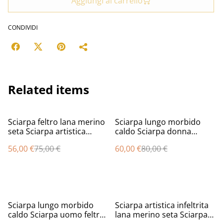
Aggiungi al carrello
CONDIVIDI
Related items
%
%
Sciarpa feltro lana merino
Sciarpa lungo morbido
seta Sciarpa artistica
caldo Sciarpa donna
caldo lunga blu
unisex uomo feltro oro
56,00 €
75,00 €
60,00 €
80,00 €
Infeltrimento fatto a mano
nero lana merino seta
infeltrita Sciarpa fatta a
mano Regalo unico per lui
%
%
Sciarpa lungo morbido
Sciarpa artistica infeltrita
caldo Sciarpa uomo feltro
lana merino seta Sciarpa