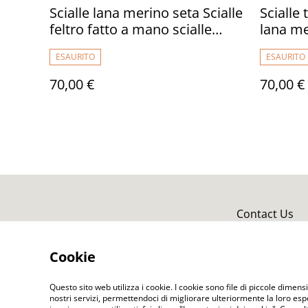
Scialle lana merino seta Scialle
Scialle
feltro fatto a mano scialle
lana me
caldo bactus infeltrimento blu
mano Sc
ESAURITO
ESAURITO
donna Regalo unico per donne
infeltr
grunge boho style
Scialle
70,00 €
70,00 €
Contact Us
Cookie
Questo sito web utilizza i cookie. I cookie sono file di piccole dimensi
nostri servizi, permettendoci di migliorare ulteriormente la loro es