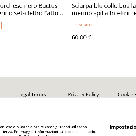
 turchese nero Bactus
Sciarpa blu collo boa l
rino seta feltro Fatto a
merino spilla Infeltrim
iarpa infeltrito
fatto a mano Sciarpa r
ESAURITO
imento fiori donna
donna feltro Regali uni
 Regalo unico ragazze
Regali per lei
60,00 €
Legal Terms
Privacy Policy
Cookie 
Impostazio
oni che ci aiutano a capire come gli utenti utilizzano i
perienza. Per maggiori informazioni sui cookie e sul modo