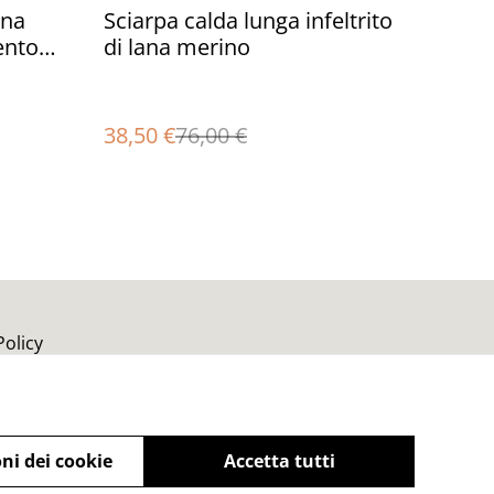
%
ana
Sciarpa calda lunga infeltrito
ento
di lana merino
agazza
ci
38,50 €
76,00 €
Policy
ni dei cookie
Accetta tutti