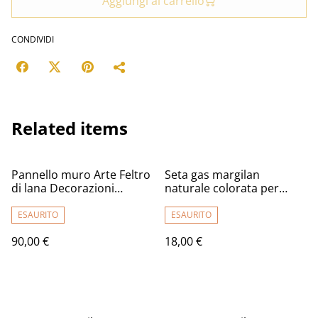
Aggiungi al carrello
CONDIVIDI
Related items
Pannello muro Arte Feltro
Seta gas margilan
di lana Decorazioni
naturale colorata per
tessuto decorativa arte
infeltrimento e artigianato
murale in tessuto ( Su
2m. (Solo su ordinazione,
ESAURITO
ESAURITO
ordinazione )
scrivere)
90,00 €
18,00 €