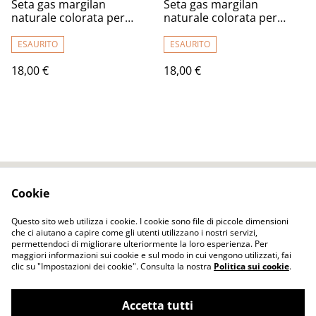
Seta gas margilan
Seta gas margilan
naturale colorata per
naturale colorata per
infeltrimento e artigianato
infeltrimento e artigianato
2m. (Solo su ordinazione,
2m. (Solo su ordinazione,
ESAURITO
ESAURITO
scrivere)
scrivere)
18,00 €
18,00 €
Cookie
Contact Us
Legal Terms
Privacy Policy
Cookie Policy
Questo sito web utilizza i cookie. I cookie sono file di piccole dimensioni
che ci aiutano a capire come gli utenti utilizzano i nostri servizi,
permettendoci di migliorare ulteriormente la loro esperienza. Per
maggiori informazioni sui cookie e sul modo in cui vengono utilizzati, fai
clic su "Impostazioni dei cookie". Consulta la nostra
Politica sui cookie
.
Accetta tutti
ELENA FELT Fatto a mano Vestiti senza