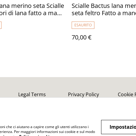
 lana merino seta Scialle
Scialle Bactus lana me
iori di lana fatto a mano
seta feltro Fatto a man
nfeltrimento lilla
scialle Caldo infeltrim
ESAURITO
egalo unico per le
fiori tulipani Sciarpa Vi
donna Scialle Regalo u
70,00 €
Legal Terms
Privacy Policy
Cookie 
Impostazio
oni che ci aiutano a capire come gli utenti utilizzano i
perienza. Per maggiori informazioni sui cookie e sul modo