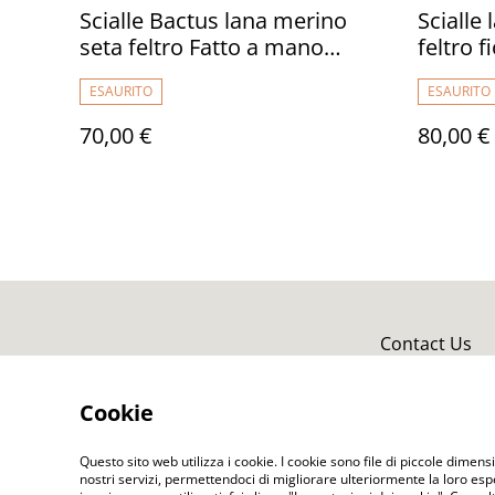
Scialle Bactus lana merino
Scialle
seta feltro Fatto a mano
feltro f
scialle Caldo infeltrimento
bactus i
ESAURITO
ESAURITO
fiori tulipani Sciarpa rosso
donna R
donna Scialle Regalo unico
donne
70,00 €
80,00 €
Contact Us
Cookie
Questo sito web utilizza i cookie. I cookie sono file di piccole dimensi
nostri servizi, permettendoci di migliorare ulteriormente la loro es