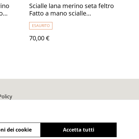
rino
Scialle lana merino seta feltro
o
Fatto a mano scialle
ento
infeltrimento fiori Sciarpa blu
ESAURITO
ola
donna Scialle Regalo unico
nico
70,00 €
Policy
ni dei cookie
Accetta tutti