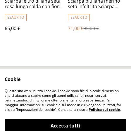
Sciarpa feltro di lana seta
Sciarpa blu lana merino
rosa lunga calda con fiori
seta infeltrita Sciarpa
tulipani infeltrimento fatta
lunga calda donna con
a mano
fiori di tulipano feltro fatto
ESAURITO
ESAURITO
a mano regali unici per le
65,00 €
71,00 €
95,00 €
donne
Cookie
Contact Us
Legal Terms
Privacy Policy
Cookie Policy
Questo sito web utilizza i cookie. I cookie sono file di piccole dimensioni
che ci aiutano a capire come gli utenti utilizzano i nostri servizi,
permettendoci di migliorare ulteriormente la loro esperienza. Per
maggiori informazioni sui cookie e sul modo in cui vengono utilizzati, fai
clic su "Impostazioni dei cookie". Consulta la nostra
Politica sui cookie
.
Accetta tutti
ELENA FELT Fatto a mano Vestiti senza