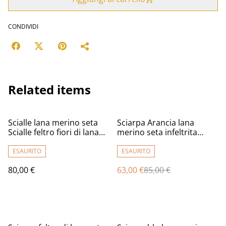
CONDIVIDI
Related items
%
Scialle lana merino seta
Sciarpa Arancia lana
Scialle feltro fiori di lana
merino seta infeltrita
fatto a mano bactus
Sciarpa lunga calda donna
infeltrimento warm blue
fatto a mano regali unici
ESAURITO
ESAURITO
donna Regalo unico per le
per le donne Stile boho
80,00 €
63,00 €
85,00 €
donne
chic
%