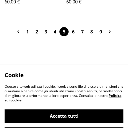
60,00 €
60,00 €
per lei
per lei
1
2
3
4
5
6
7
8
9
Cookie
Questo sito web utilizza i cookie. I cookie sono file di piccole dimensioni che
ci aiutano a capire come gli utenti utilizzano i nostri servizi, permettendoci
di migliorare ulteriormente la loro esperienza. Consulta la nostra
Politica
sui cookie
.
Accetta tutti
Contact Us
Legal Terms