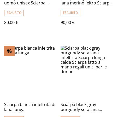
uomo unisex Sciarpa
lana merino feltro Sciarpa
feltro lana merino fatta a
fatta a mano infeltrimento
mano Sciarpa calda
fiori Iris Sciarpa lunga
ESAURITO
ESAURITO
morbida lunga regalo per
calda donna Regalo unico
80,00 €
90,00 €
uomini donne
%
Sciarpa bianca infeltrita di
Sciarpa black gray
lana lunga
burgundy seta lana
infeltrita Sciarpa lunga