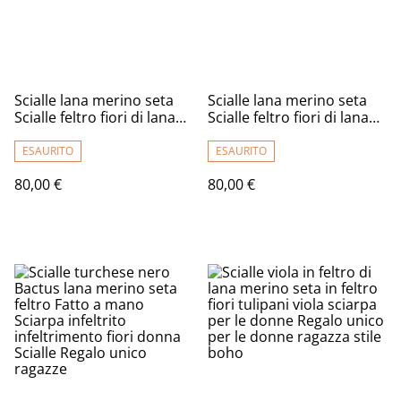
Scialle lana merino seta
Scialle lana merino seta
Scialle feltro fiori di lana
Scialle feltro fiori di lana
fatto a mano bactus
fatto a mano bactus
infeltrimento marrone
infeltrimento warm blue
ESAURITO
ESAURITO
beige donna Regalo unico
donna Regalo unico per le
80,00 €
80,00 €
per le donne
donne