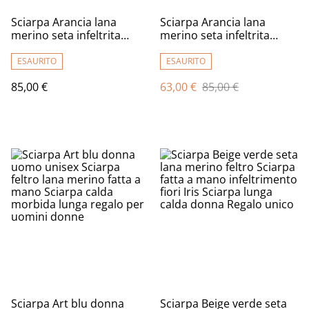
Sciarpa Arancia lana
Sciarpa Arancia lana
merino seta infeltrita
merino seta infeltrita
Sciarpa lunga calda donna
Sciarpa lunga calda donna
fatto a mano regali unici
fatto a mano regali unici
ESAURITO
ESAURITO
per le donne
per le donne Stile boho
85,00 €
63,00 €
85,00 €
chic
Sciarpa Art blu donna
Sciarpa Beige verde seta