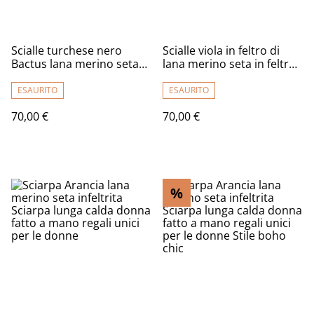
Scialle turchese nero
Scialle viola in feltro di
Bactus lana merino seta
lana merino seta in feltro
feltro Fatto a mano
fiori tulipani viola sciarpa
Sciarpa infeltrito
per le donne Regalo unico
ESAURITO
ESAURITO
infeltrimento fiori donna
per le donne ragazza stile
70,00 €
70,00 €
Scialle Regalo unico
boho
ragazze
%