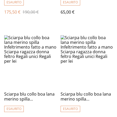
calda Sciarpa fatto a
ESAURITO
ESAURITO
mano regali unici per le
175,50 €
190,00 €
65,00 €
donne
Sciarpa blu collo boa lana
Sciarpa blu collo boa lana
merino spilla
merino spilla
Infeltrimento fatto a mano
Infeltrimento fatto a mano
Sciarpa ragazza donna
Sciarpa ragazza donna
ESAURITO
ESAURITO
feltro Regali unici Regali
feltro Regali unici Regali