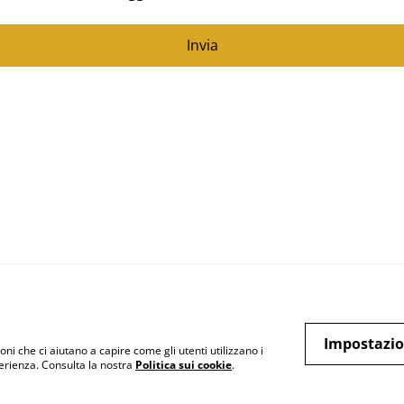
Invia
Impostazio
oni che ci aiutano a capire come gli utenti utilizzano i
perienza. Consulta la nostra
Politica sui cookie
.
Legal Terms
Privacy Policy
Cook