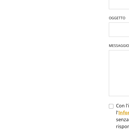
OGGETTO
MESSAGGIO
Con l'
l'
Info
senza 
rispo